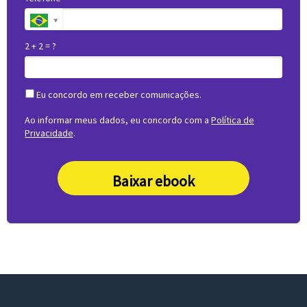
2 + 2 = ?
Eu concordo em receber comunicações.
Ao informar meus dados, eu concordo com a
Política de
Privacidade
.
Baixar ebook